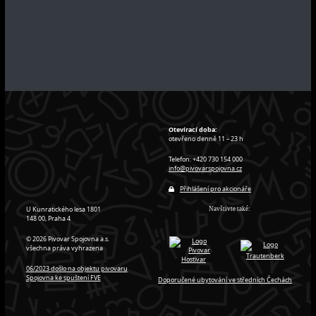
Otevírací doba:
otevřeno denně 11 – 23 h
Telefon: +420 730 154 000
info@pivovarspojovna.cz
Přihlášení pro akcionáře
U Kunratického lesa 1801
Navštivte také:
148 00, Praha 4
© 2026 Pivovar Spojovna a.s.
všechna práva vyhrazena
06/2023 došlo na objektu pivovaru
Spojovna ke spuštení FVE
Doporučené ubytování ve středních Čechách