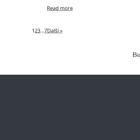
Read more
1
2
3
…
7
Další »
Bu