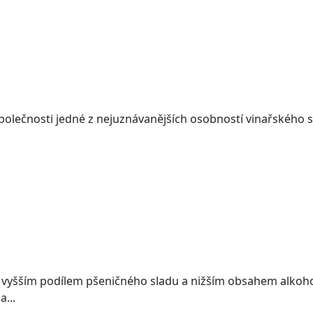
polečnosti jedné z nejuznávanějších osobností vinařského sv
.
s vyšším podílem pšeničného sladu a nižším obsahem alkoho
a...