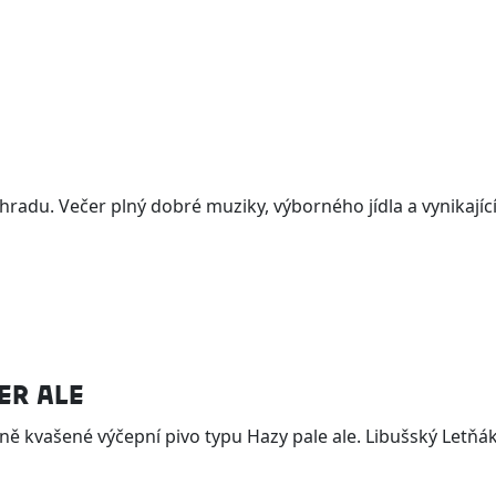
ahradu. Večer plný dobré muziky, výborného jídla a vynikajíc
ER ALE
hně kvašené výčepní pivo typu Hazy pale ale. Libušský Letňák 