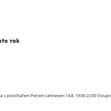
o nás
naše piva
objednávka
eshop
me
nto rok
jídla s písničkářem Petrem Lehnerem 14.8. 19:00-22:00 Vstu