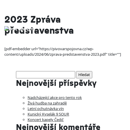
2023 Zpráva
představenstva
[pdf-embedder url="https://pivovarspojovna.cz/wp-
content/uploads/2024/06/zprava-predstavenstva-2023.pdf" title=""]
Vyhledávání
Nejnovější příspěvky
Nadcházející akce pro tento rok
Živá hudba na zahradě
Letní ochutnávka vín
Kunický Kyselák 9 SOUR
Koncert kapely Čedič
Nejnovější komentáře