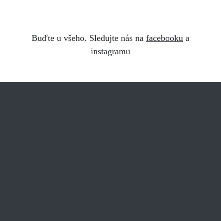
Buďte u všeho. Sledujte nás na
facebooku
a
instagramu