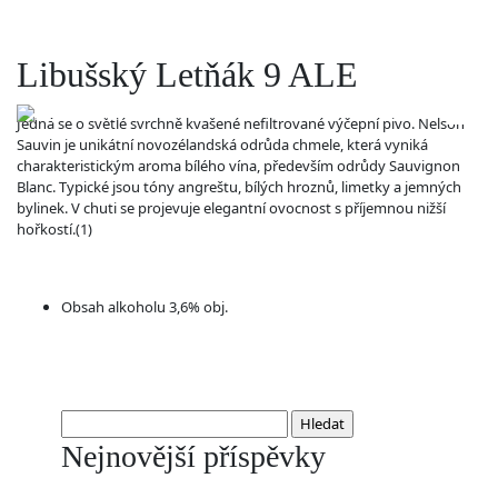
Libušský Letňák 9 ALE
Jedná se o světlé svrchně kvašené nefiltrované výčepní pivo. Nelson
Sauvin je unikátní novozélandská odrůda chmele, která vyniká
charakteristickým aroma bílého vína, především odrůdy Sauvignon
Blanc. Typické jsou tóny angreštu, bílých hroznů, limetky a jemných
bylinek. V chuti se projevuje elegantní ovocnost s příjemnou nižší
hořkostí.(1)
Obsah alkoholu 3,6% obj.
Vyhledávání
Nejnovější příspěvky