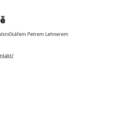
dě
o nás
naše piva
objednávka
eshop
me
 s písničkářem Petrem Lehnerem
ntakt/