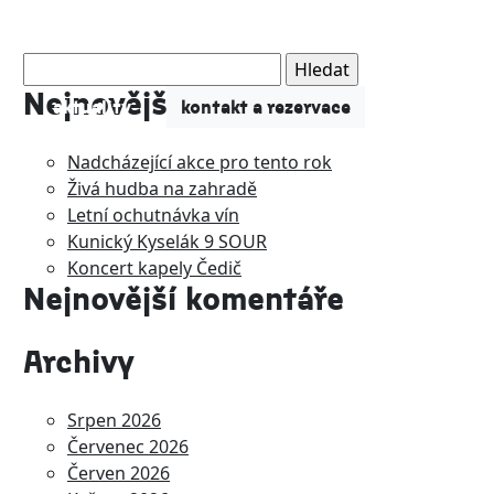
Vyhledávání
Nejnovější příspěvky
nu
aktuality
kontakt a rezervace
Nadcházející akce pro tento rok
Živá hudba na zahradě
Letní ochutnávka vín
Kunický Kyselák 9 SOUR
Koncert kapely Čedič
Nejnovější komentáře
Archivy
Srpen 2026
Červenec 2026
Červen 2026