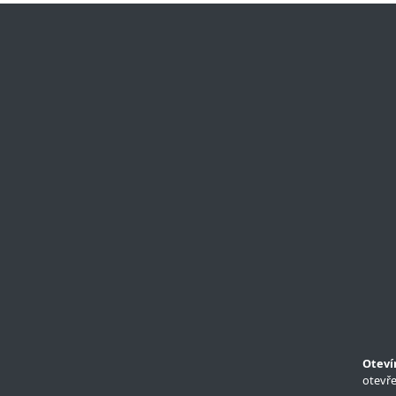
Oteví
otevře