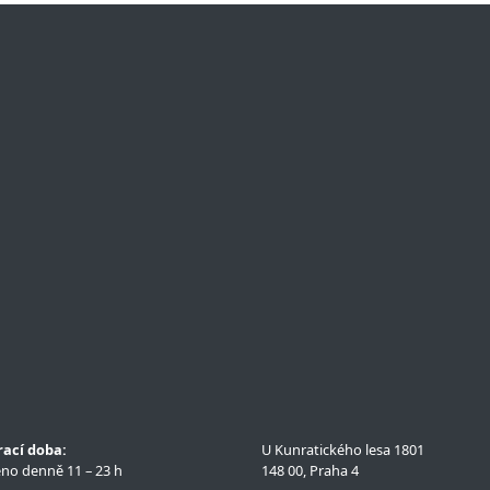
rací doba:
U Kunratického lesa 1801
no denně 11 – 23 h
148 00, Praha 4