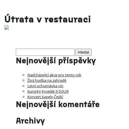
Útrata v restauraci
Vyhledávání
Nejnovější příspěvky
Nadcházející akce pro tento rok
Živá hudba na zahradě
Letní ochutnávka vín
Kunický Kyselák 9 SOUR
Koncert kapely Čedič
Nejnovější komentáře
Archivy