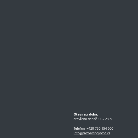
Otevírací doba:
otevřeno denně 11 – 23 h
Telefon: +420 730 154 000
info@pivovarspojovna.cz