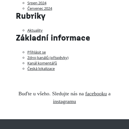
Srpen 2024
Červenec 2024
Rubriky
Aktuality
Základní informace
Přihlásit se
Zdroj kanálů (příspěvky)
Kanál komentářů
Česká lokalizace
Buďte u všeho. Sledujte nás na
facebooku
a
instagramu